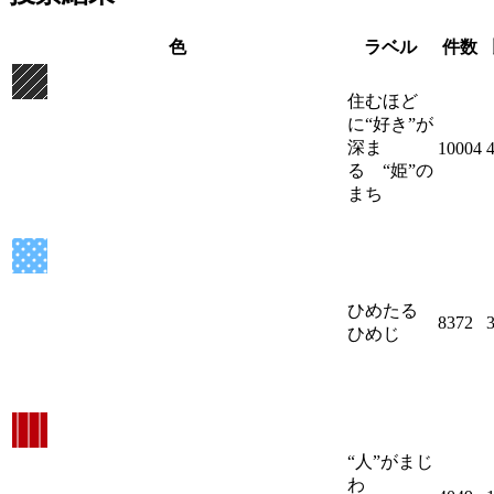
色
ラベル
件数
住むほど
に“好き”が
深ま
10004
る “姫”の
まち
ひめたる
8372
ひめじ
“人”がまじ
わ