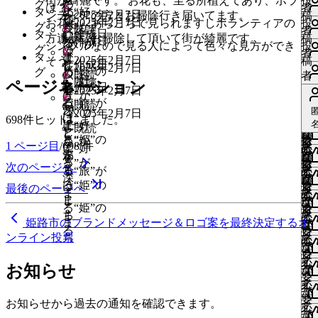
街が綺麗です。 お花も、至る所植えてあり、ボラ
投
更
グ
め
要
た
ン
ロ
る
#
い
は？
者
い
ま
す
タ
に“好
必
め
イ
は
す
2025年2月7日
い
ンティアの方々お掃除行き届いてます。
稿
中
じ
で
る
が
住
グ
に
ね
2025年2月7日
ね
お花も、あちこちで見られますしボランティアの
投
更
る
グ
き”が
要
た
ン
ロ
る
#
既読
い
者
い
作成日
す
タ
ひ
必
む
イ
は
す
既読
い
方達が、お掃除して頂いて街が綺麗です。
稿
中
深
作成日
で
る
が
“人”が
グ
に
ね
ね
シンプルなので見る人によって色々な見方ができ
投
更
グ
め
要
ほ
ン
ロ
る
#
い
者
い
ま
す
タ
ひ
必
ま
イ
は
す
2025年2月7日
い
そう
稿
中
じ
作成日
で
ど
が
住
グ
に
ね
2025年2月7日
ね
更
る“姫”の
グ
め
要
じ
ン
ロ
る
#
既読
い
者
い
す
に“好
必
む
イ
は
す
既読
い
中
ページネーション
ま
じ
作成日
で
わ
が
住
グ
に
ね
2025年2月7日
ね
更
き”が
要
ほ
ン
ロ
る
#
い
い
ち
す
る“旅”が
必
む
イ
は
す
既読
い
中
深
で
ど
が
“人”が
グ
に
ね
2025年2月7日
ね
更
は
要
ほ
ン
ロ
698件ヒットしました。
る
い
い
ま
す
に“好
必
ま
イ
は
す
既読
い
中
じ
で
ど
が
グ
に
ね
ね
更
る“姫”の
き”が
要
じ
ン
ロ
る
い
1
ページ目
/
698
件
い
ま
す
に“好
必
イ
は
す
い
中
ま
深
で
わ
が
グ
に
ね
ね
更
る
き”が
要
ン
ロ
る
い
次のページへ
い
ち
ま
す
る“旅”が
必
イ
は
す
中
深
で
が
グ
に
ね
ね
更
る“姫”の
は
要
ン
ロ
る
最後のページへ
い
ま
す
必
イ
は
す
中
ま
じ
で
が
グ
に
ね
更
る“姫”の
要
ン
ロ
る
い
ち
ま
す
必
イ
は
中
姫路市のブランドメッセージ＆ロゴ案を最終決定するオ
ま
で
が
グ
に
ね
更
る
要
ン
ロ
い
ンライン投票
ち
す
必
イ
は
中
で
が
グ
ね
更
要
ン
ロ
い
す
必
イ
中
お知らせ
で
が
グ
ね
更
要
ン
い
す
必
イ
中
で
が
ね
更
要
ン
お知らせから過去の通知を確認できます。
い
す
必
中
で
が
ね