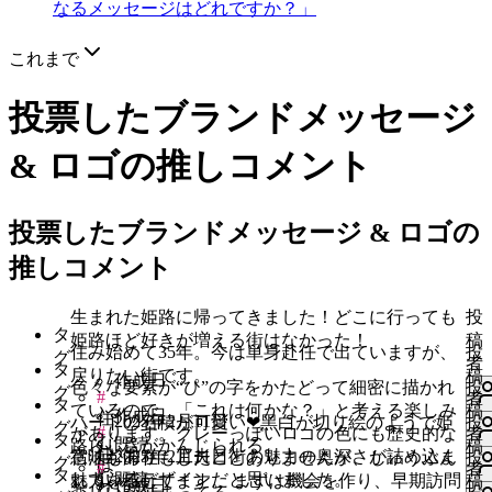
なるメッセージはどれですか？」
これまで
投票したブランドメッセージ
& ロゴの推しコメント
投票したブランドメッセージ & ロゴの
推しコメント
生まれた姫路に帰ってきました！どこに行っても
投
タ
姫路ほど好きが増える街はなかった！
稿
住み始めて35年。今は単身赴任で出ていますが、
投
グ
者
タ
戻りたい街です。
稿
作成日
色々な要素が“ひ”の字をかたどって細密に描かれ
投
グ
#
者
タ
ているので、「これは何かな？」と考える楽しみ
稿
作成日
住
2025年2月11日
ハートの石積が可愛い❤黑白が切り絵のようで姫
投
グ
#
があります。グレーっぽいロゴの色にも歴史的な
者
タ
む
既読
路らしさがかんじられる。
稿
住
意味があり、工夫と街の魅力の奥深さが詰め込ま
2025年2月11日
宿泊も滞在もしたことありませんが、じゅうぶん
投
グ
ほ
#
者
タ
む
れているデザインだと思いました。
既読
い
魅力を感じてます。 まずは機会を作り、早期訪問
稿
作成日
ど
ひ