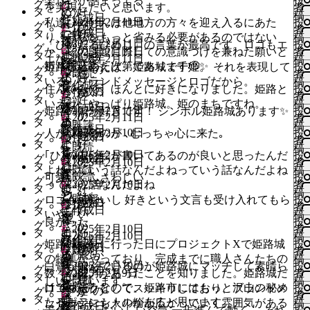
楽しいが詰まってる
投
グ
ほ
#
い
を実現したいと思います。
者
タ
に“好
め
い
稿
作成日
ど
住
ね
2025年2月11日
私達ひめじんは他地方の方々を迎え入るにあた
投
グ
き”が
作成日
た
#
い
者
作成日
タ
に“好
む
す
既読
い
り、自らをもっと省みる必要があるのではない
稿
深
る
住
2025年2月11日
ね
「ひめたるひめじ」の言葉が最高です。ロゴもエ
投
グ
き”が
ほ
る
#
い
か。その課題に際しての意識づけを兼ねた願いと
2025年2月11日
者
ま
タ
ひ
む
既読
す
2025年2月11日
い
エなぁ～🤓
稿
深
ど
ひ
に
ね
祈りを込めた次第であります🫡✨
既読
姫路市と言えば、姫路城で千姫。 それを表現して
投
る“姫”の
グ
め
ほ
る
#
既読
い
者
ま
タ
に“好
め
は
す
い
いる、ブランドメッセージとロゴだから。
稿
ま
じ
作成日
ど
住
に
ね
住んでみて、ほんとに好きになりました。姫路と
投
る“姫”の
作成日
グ
き”が
た
ロ
る
#
い
者
ち
タ
に“好
む
は
す
い
いえば、やっぱり姫路城。姫のまちですね。
稿
ま
深
作成日
る
ひ
グ
に
ね
2025年2月11日
姫路の街が好きです！ シンボル姫路城あります✨
投
グ
き”が
ほ
ロ
る
#
2025年2月11日
い
者
ち
ま
タ
ひ
め
イ
は
す
既読
い
稿
深
作成日
ど
住
グ
に
既読
ね
2025年2月10日
人が交わるのが ､むっちゃ心に来た｡
投
る“姫”の
グ
め
作成日
た
ン
ロ
る
#
い
者
ま
タ
に“好
む
イ
は
す
既読
い
稿
ま
じ
る
が
住
グ
に
ね
2025年2月10日
｢ひ｣の中に絵が書いてあるのが良いと思ったんだ
投
る“姫”の
グ
き”が
作成日
ほ
ン
ロ
る
#
い
2025年2月10日
者
ち
タ
ひ
必
む
イ
は
す
既読
い
よねっていう話なんだよねっていう話なんだよね
稿
ま
深
ど
が
住
グ
に
ね
既読
可愛いくふさわしい
投
グ
め
要
ほ
ン
ロ
る
#
い
っていう話なんだよね
2025年2月10日
者
ち
ま
タ
に“好
必
む
イ
は
す
い
稿
じ
で
ど
が
“人”が
グ
に
ね
既読
ロゴも可愛いし 好きという文言も受け入れてもら
投
る“姫”の
グ
き”が
作成日
要
ほ
ン
ロ
る
#
い
者
作成日
す
タ
に“好
必
ま
イ
は
す
い
いやすい
稿
ま
深
で
ど
が
住
グ
に
ね
良かった
投
グ
き”が
要
じ
ン
ロ
る
#
い
2025年2月10日
者
ち
ま
す
タ
に“好
必
む
イ
は
す
2025年2月10日
い
稿
深
作成日
で
わ
が
ひ
グ
に
ね
既読
姫路城を見に行った日にプロジェクトXで姫路城
投
る“姫”の
グ
き”が
作成日
要
ほ
ン
ロ
る
#
既読
い
者
ま
す
タ
る“旅”が
必
め
イ
は
す
い
の特集がやっており、完成までに職人さんたちの
稿
ま
深
で
ど
が
住
グ
に
ね
2025年2月10日
白鷺が飛んでいるのが姫路城にマッチして素晴ら
投
る“姫”の
グ
は
要
た
ン
ロ
る
#
い
数々の努力があったことを知りました。姫路城だ
2025年2月9日
者
い
ち
ま
す
タ
に“好
必
む
イ
は
す
既読
い
しいと思います。
稿
ま
じ
で
る
が
住
グ
に
ね
けでもそうなので、姫路市にはもっと沢山の秘め
既読
ね
ロゴマークとしてスッキリしており、ブランドメ
投
る“姫”の
グ
き”が
要
ほ
ン
ロ
る
#
い
者
い
ち
ま
す
タ
ひ
必
む
イ
は
す
たるポテンシャルがあると思います。
い
ッセージにも人の輪が広がっていく雰囲気がある
稿
ま
深
作成日
で
ど
が
ひ
グ
に
ね
ね