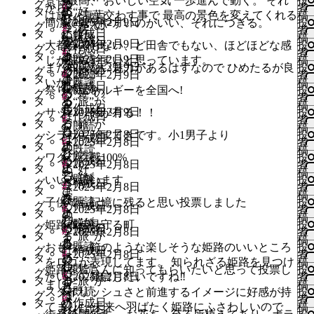
景色最高、 おいしい空気 一歩進んで動く。 それ
投
更
る
グ
め
要
ほ
ン
ロ
る
#
い
から
者
い
ち
ま
す
タ
に“好
必
め
イ
は
す
い
は旅。 言葉交わす事で 最高の景色を変えてくれる
稿
中
作成日
じ
で
ど
が
ひ
グ
に
ね
2025年2月9日
ね
簡潔で覚えやすいのがいい、それにつきる。
投
更
る“姫”の
グ
き”が
要
た
ン
ロ
る
#
い
者
い
作成日
す
タ
に“好
必
め
イ
は
す
既読
い
稿
中
ま
深
作成日
で
る
が
“人”が
グ
に
2025年2月9日
ね
ね
大都会でもない、ど田舎でもない、ほどほどな感
投
更
グ
き”が
作成日
要
た
ン
ロ
る
#
い
者
い
ち
ま
す
タ
ひ
必
ま
イ
は
既読
す
2025年2月9日
い
じが住みやすいと思っています。
稿
中
深
で
る
が
“人”が
グ
に
ね
2025年2月9日
ね
まだ知らない魅力があるはずなので ひめたるが良
投
更
る“姫”の
グ
め
要
じ
ン
ロ
る
#
既読
い
2025年2月9日
者
い
ま
す
タ
ひ
必
ま
イ
は
す
既読
い
いかな
稿
中
ま
じ
作成日
で
わ
が
ひ
グ
に
ね
既読
ね
祭りのエネルギーを全国へ!
投
更
る“姫”の
グ
め
要
じ
ン
ロ
る
#
い
者
い
ち
す
タ
る“旅”が
必
め
イ
は
す
い
稿
中
ま
じ
作成日
で
わ
が
住
グ
に
ね
2025年2月9日
ね
サッパリ感が有る！！
投
更
グ
は
作成日
要
た
ン
ロ
る
#
い
者
い
ち
す
タ
る“旅”が
必
む
イ
は
す
既読
い
稿
中
じ
で
る
が
ひ
グ
に
ね
2025年2月8日
ね
シラサギがすてきです。小1男子より
投
更
グ
は
作成日
要
ほ
ン
ロ
る
#
い
2025年2月8日
者
い
ま
す
タ
ひ
必
め
イ
は
す
既読
い
稿
中
じ
で
ど
が
ひ
グ
に
ね
既読
ね
ワクワク感100%
投
更
る
グ
め
作成日
要
た
ン
ロ
る
#
い
2025年2月8日
者
い
ま
す
タ
に“好
必
め
イ
は
す
い
稿
中
じ
で
る
が
“人”が
グ
に
ね
既読
ね
いいと思います
投
更
る
グ
き”が
作成日
要
た
ン
ロ
る
#
い
2025年2月8日
者
い
す
タ
ひ
必
ま
イ
は
す
い
稿
中
深
で
る
が
ひ
グ
に
ね
既読
ね
子供でも記憶に残ると思い投票しました
投
更
グ
め
作成日
要
じ
ン
ロ
る
#
い
2025年2月8日
者
い
ま
す
タ
ひ
必
め
イ
は
す
い
稿
中
じ
で
わ
が
“人”が
グ
に
ね
既読
ね
姫路城が見守る町
投
更
る“姫”の
グ
め
作成日
要
た
ン
ロ
る
#
い
2025年2月8日
者
い
す
タ
る“旅”が
必
ま
イ
は
す
い
稿
中
ま
じ
で
る
が
ひ
グ
に
ね
既読
ね
おもちゃ箱のような楽しそうな姫路のいいところ
投
更
グ
は
作成日
要
じ
ン
ロ
る
#
い
2025年2月8日
者
い
ち
す
タ
ひ
必
め
イ
は
す
い
をロゴが表現してます。 知られざる姫路を見つけ
稿
中
じ
で
わ
が
住
グ
に
ね
既読
ね
姫路を皆さんに知ってもらいたいと思って投票し
投
更
グ
め
要
た
ン
ロ
る
#
い
たいし、発信したいですね‼️
2025年2月8日
者
い
ま
す
タ
る“旅”が
必
む
イ
は
す
い
ました。
稿
中
じ
で
る
が
ひ
グ
に
ね
既読
ね
スタイリッシュさと前進するイメージに好感が持
投
更
る
グ
は
要
ほ
ン
ロ
る
#
い
者
い
作成日
す
タ
ひ
必
め
イ
は
す
い
てました 未来へ羽ばたく姫路にふさわしいので
稿
中
じ
作成日
で
ど
が
ひ
グ
に
ね
ね